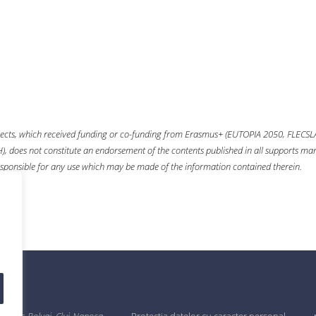
ects, which received funding or co-funding from
Erasmus+
(EUTOPIA 2050, FLECSL
 does not constitute an endorsement of the contents published in all supports mana
sponsible for any use which may be made of the information contained therein.
 Babeș-Bolyai, Cluj-Napoca
Protecția datelor cu caracter personal