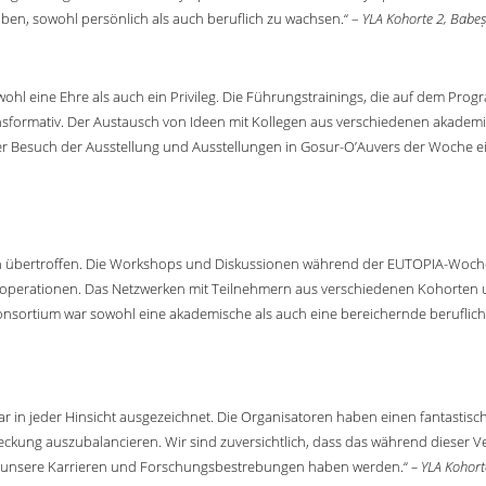
iben, sowohl persönlich als auch beruflich zu wachsen.“ –
YLA Kohorte 2, Babeș
owohl eine Ehre als auch ein Privileg. Die Führungstrainings, die auf dem Pr
ansformativ. Der Austausch von Ideen mit Kollegen aus verschiedenen akade
 der Besuch der Ausstellung und Ausstellungen in Gosur-O’Auvers der Woche e
gen übertroffen. Die Workshops und Diskussionen während der EUTOPIA-Woc
 Kooperationen. Das Netzwerken mit Teilnehmern aus verschiedenen Kohorten
sortium war sowohl eine akademische als auch eine bereichernde beruflich
 in jeder Hinsicht ausgezeichnet. Die Organisatoren haben einen fantastisc
tdeckung auszubalancieren. Wir sind zuversichtlich, dass das während dieser
uf unsere Karrieren und Forschungsbestrebungen haben werden.“
– YLA Kohort