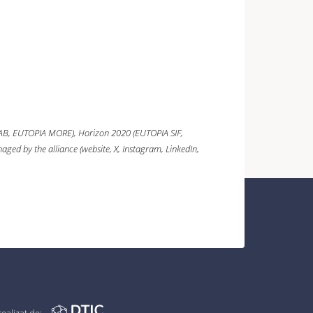
AB, EUTOPIA MORE),
Horizon 2020
(EUTOPIA SIF,
ged by the alliance (website, X, Instagram, LinkedIn,
realizat de: