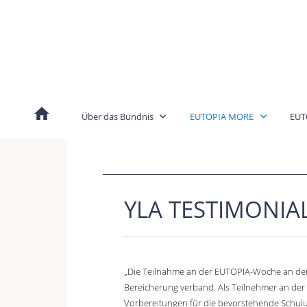
Skip
to
content
Über das Bündnis
EUTOPIA MORE
EUT
YLA TESTIMONIA
„Die Teilnahme an der EUTOPIA-Woche an der 
Bereicherung verband. Als Teilnehmer an der
Vorbereitungen für die bevorstehende Schulu