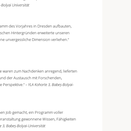
-Bolyai Universität
ogramm des Vorjahres in Dresden aufbauten,
mischen Hintergründen erweiterte unseren
ine unvergessliche Dimension verliehen.“
he waren zum Nachdenken anregend, lieferten
 und der Austausch mit Forschenden,
e Perspektive.“
– YLA Kohorte 3, Babeș-Bolyai-
hen Job gemacht, ein Programm voller
 Veranstaltung gewonnene Wissen, Fähigkeiten
e 3, Babeș-Bolyai-Universität