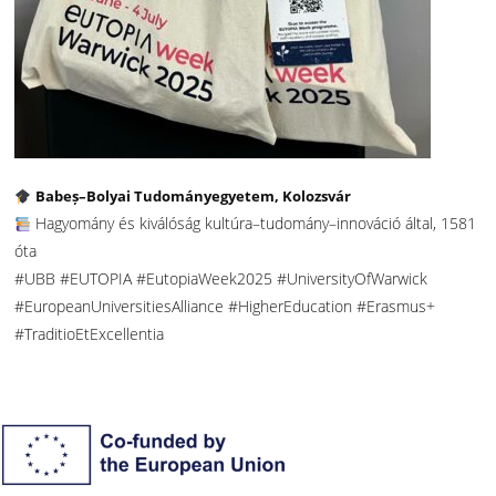
Babeș–Bolyai Tudományegyetem, Kolozsvár
Hagyomány és kiválóság kultúra–tudomány–innováció által, 1581
óta
#UBB #EUTOPIA #EutopiaWeek2025 #UniversityOfWarwick
#EuropeanUniversitiesAlliance #HigherEducation #Erasmus+
#TraditioEtExcellentia