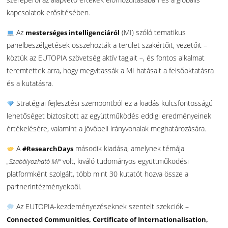
kapcsolatok erősítésében.
Az
(MI) szóló tematikus
mesterséges intelligenciáról
panelbeszélgetések összehozták a terület szakértőit, vezetőit –
köztük az EUTOPIA szövetség aktív tagjait –, és fontos alkalmat
teremtettek arra, hogy megvitassák a MI hatásait a felsőoktatásra
és a kutatásra.
Stratégiai fejlesztési szempontból ez a kiadás kulcsfontosságú
lehetőséget biztosított az együttműködés eddigi eredményeinek
értékelésére, valamint a jövőbeli irányvonalak meghatározására.
A
második kiadása, amelynek témája
#ResearchDays
volt, kiváló tudományos együttműködési
„Szabályozható MI”
platformként szolgált, több mint 30 kutatót hozva össze a
partnerintézményekből.
Az EUTOPIA-kezdeményezéseknek szentelt szekciók –
Connected Communities, Certificate of Internationalisation,