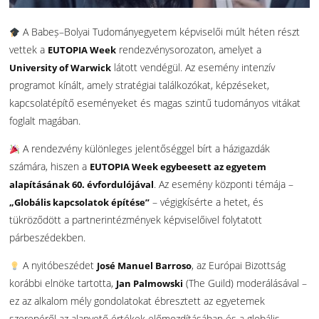
A Babeș–Bolyai Tudományegyetem képviselői múlt héten részt
vettek a
rendezvénysorozaton, amelyet a
EUTOPIA Week
látott vendégül. Az esemény intenzív
University of Warwick
programot kínált, amely stratégiai találkozókat, képzéseket,
kapcsolatépítő eseményeket és magas szintű tudományos vitákat
foglalt magában.
A rendezvény különleges jelentőséggel bírt a házigazdák
számára, hiszen a
EUTOPIA Week egybeesett az egyetem
. Az esemény központi témája –
alapításának 60. évfordulójával
– végigkísérte a hetet, és
„Globális kapcsolatok építése”
tükröződött a partnerintézmények képviselőivel folytatott
párbeszédekben.
A nyitóbeszédet
, az Európai Bizottság
José Manuel Barroso
korábbi elnöke tartotta,
(The Guild) moderálásával –
Jan Palmowski
ez az alkalom mély gondolatokat ébresztett az egyetemek
szerepéről az alapvető értékek előmozdításában és a globális