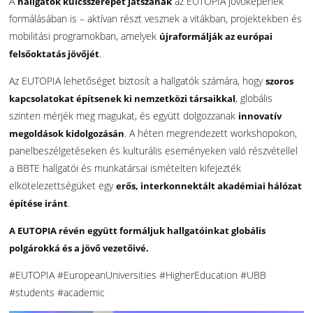
A
az EUTOPIA jövőképének
hallgatók kulcsszerepet játszanak
formálásában is – aktívan részt vesznek a vitákban, projektekben és
mobilitási programokban, amelyek
újraformálják az európai
.
felsőoktatás jövőjét
Az EUTOPIA lehetőséget biztosít a hallgatók számára, hogy
szoros
, globális
kapcsolatokat építsenek ki nemzetközi társaikkal
szinten mérjék meg magukat, és együtt dolgozzanak
innovatív
. A héten megrendezett workshopokon,
megoldások kidolgozásán
panelbeszélgetéseken és kulturális eseményeken való részvétellel
a BBTE hallgatói és munkatársai ismételten kifejezték
elkötelezettségüket egy
erős, interkonnektált akadémiai hálózat
.
építése iránt
A EUTOPIA révén együtt formáljuk hallgatóinkat globális
polgárokká és a jövő vezetőivé.
#EUTOPIA #EuropeanUniversities #HigherEducation #UBB
#students #academic