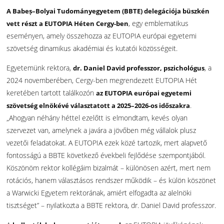
A Babeș–Bolyai Tudományegyetem (BBTE) delegációja büszkén
, egy emblematikus
vett részt a EUTOPIA Héten Cergy-ben
eseményen, amely összehozza az EUTOPIA európai egyetemi
szövetség dinamikus akadémiai és kutatói közösségeit.
Egyetemünk rektora,
, a
dr. Daniel David professzor, pszichológus
2024 novemberében, Cergy-ben megrendezett EUTOPIA Hét
keretében tartott találkozón
az EUTOPIA európai egyetemi
.
szövetség elnökévé választatott a 2025–2026-os időszakra
„Ahogyan néhány héttel ezelőtt is elmondtam, kevés olyan
szervezet van, amelynek a javára a jövőben még vállalok plusz
vezetői feladatokat. A EUTOPIA ezek közé tartozik, mert alapvető
fontosságú a BBTE következő évekbeli fejlődése szempontjából.
Köszönöm rektor kollégáim bizalmát – különösen azért, mert nem
rotációs, hanem választásos rendszer működik – és külön köszönet
a Warwicki Egyetem rektorának, amiért elfogadta az alelnöki
tisztséget” – nyilatkozta a BBTE rektora, dr. Daniel David professzor.