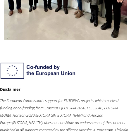
Disclaimer
The European Commission’s support for EUTOPIA’s projects, which received
funding or co-funding from
Erasmus+
(EUTOPIA 2050, FLECSLAB, EUTOPIA
MORE),
Horizon 2020
(EUTOPIA SIF, EUTOPIA TRAIN) and
Horizon
Europe
(EUTOPIA_HEALTH), does not constitute an endorsement of the contents
published in all supports managed by the alliance (website, X, Instagram, LinkedIn,