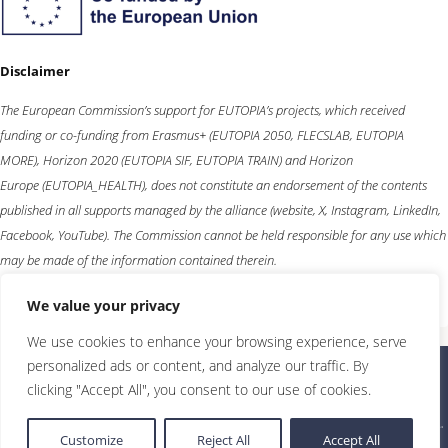
Disclaimer
The European Commission’s support for EUTOPIA’s projects, which received
funding or co-funding from
Erasmus+
(EUTOPIA 2050, FLECSLAB, EUTOPIA
MORE),
Horizon 2020
(EUTOPIA SIF, EUTOPIA TRAIN) and
Horizon
Europe
(EUTOPIA_HEALTH), does not constitute an endorsement of the contents
published in all supports managed by the alliance (website, X, Instagram, LinkedIn,
Facebook, YouTube). The Commission cannot be held responsible for any use which
may be made of the information contained therein.
We value your privacy
We use cookies to enhance your browsing experience, serve
personalized ads or content, and analyze our traffic. By
clicking "Accept All", you consent to our use of cookies.
©2026 Eutopia |
Protecția datelor
realizat
Universitatea Babeș-Bolyai,
cu caracter
de:
Cluj-Napoca
personal
Customize
Reject All
Accept All