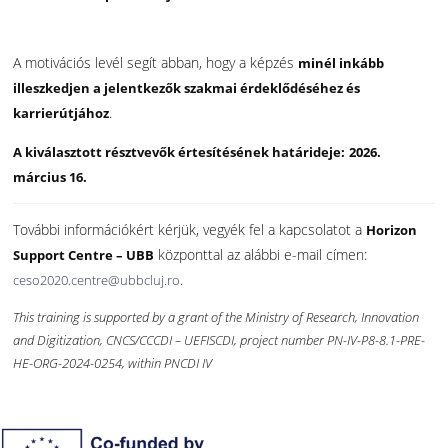
A motivációs levél segít abban, hogy a képzés
minél inkább
illeszkedjen a jelentkezők szakmai érdeklődéséhez és
.
karrierútjához
A kiválasztott résztvevők értesítésének határideje:
2026.
március 16.
További információkért kérjük, vegyék fel a kapcsolatot a
Horizon
központtal az alábbi e-mail címen:
Support Centre – UBB
.
ceso2020.centre@ubbcluj.ro
This training is supported by a grant of the Ministry of Research, Innovation
and Digitization, CNCS/CCCDI – UEFISCDI, project number PN-IV-P8-8.1-PRE-
HE-ORG-2024-0254, within PNCDI IV