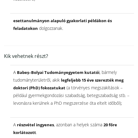
esettanulmányon alapuló gyakorlati példákon és
dolgozzanak.
feladatokon
Kik vehetnek részt?
A
, bármely
Babeș–Bolyai Tudományegyetem kutatói
tudományterületről, akik
legfeljebb 15 éve szerezték meg
(a törvényes megszakítások –
doktori (PhD) fokozatukat
például gyermekgondozási szabadság, betegszabadság stb. –
levonásra kerülnek a PhD megszerzése óta eltelt időből);
A
, azonban a helyek száma
részvétel ingyenes
20 főre
.
korlátozott