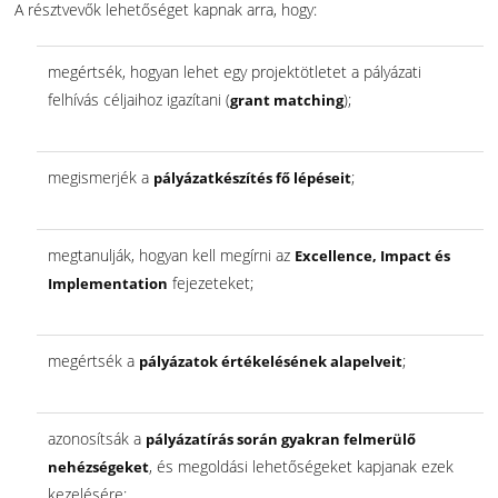
A résztvevők lehetőséget kapnak arra, hogy:
megértsék, hogyan lehet egy projektötletet a pályázati
felhívás céljaihoz igazítani (
);
grant matching
megismerjék a
;
pályázatkészítés fő lépéseit
megtanulják, hogyan kell megírni az
Excellence, Impact és
fejezeteket;
Implementation
megértsék a
;
pályázatok értékelésének alapelveit
azonosítsák a
pályázatírás során gyakran felmerülő
, és megoldási lehetőségeket kapjanak ezek
nehézségeket
kezelésére;