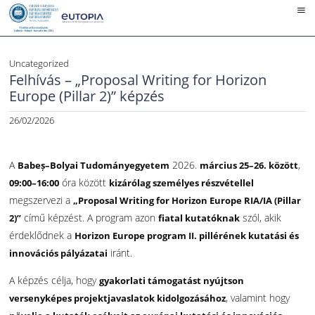
Skip
to
content
Uncategorized
Felhívás – „Proposal Writing for Horizon
Europe (Pillar 2)” képzés
26/02/2026
A
2026.
,
Babeș–Bolyai Tudományegyetem
március 25–26. között
óra között
09:00–16:00
kizárólag személyes részvétellel
megszervezi a
„Proposal Writing for Horizon Europe RIA/IA (Pillar
című képzést. A program azon
szól, akik
2)”
fiatal kutatóknak
érdeklődnek a
Horizon Europe program II. pillérének kutatási és
iránt.
innovációs pályázatai
A képzés célja, hogy
gyakorlati támogatást nyújtson
, valamint hogy
versenyképes projektjavaslatok kidolgozásához