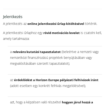
Jelentkezés
A jelentkezés az
történik.
online jelentkezési űrlap kitöltésével
A jelentkezési űrlaphoz egy
is csatolni kell,
rövid motivációs levelet
amely tartalmazza:
a
(beleértve a nemzeti vagy
releváns kutatási tapasztalatot
nemzetközi finanszírozású projektek benyújtásában vagy
megvalósításában szerzett tapasztalatot);
az
érdeklődést a Horizon Europe pályázati felhívások iránt
(adott esetben egy konkrét felhívás megjelölésével);
azt, hogy a képzésen való részvétel
hogyan járul hozzá a