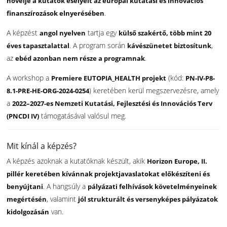
növelje a kutatók esélyeit az európai kutatási és innovációs
.
finanszírozások elnyerésében
A képzést
tartja egy
angol nyelven
külső szakértő, több mint 20
. A program során
,
éves tapasztalattal
kávészünetet biztosítunk
az
.
ebéd azonban nem része a programnak
A workshop a
(kód:
Premiere EUTOPIA_HEALTH projekt
PN-IV-P8-
) keretében kerül megszervezésre, amely
8.1-PRE-HE-ORG-2024-0254
a
2022–2027-es Nemzeti Kutatási, Fejlesztési és Innovációs Terv
támogatásával valósul meg.
(PNCDI IV)
Mit kínál a képzés?
A képzés azoknak a kutatóknak készült, akik
Horizon Europe, II.
pillér keretében kívánnak projektjavaslatokat előkészíteni és
. A hangsúly a
benyújtani
pályázati felhívások követelményeinek
, valamint
megértésén
jól strukturált és versenyképes pályázatok
van.
kidolgozásán