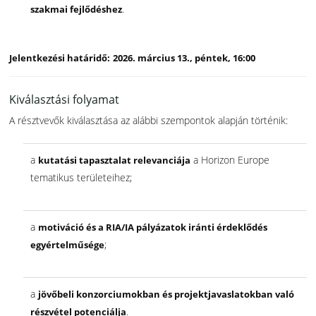
.
szakmai fejlődéshez
Jelentkezési határidő:
2026. március 13., péntek, 16:00
Kiválasztási folyamat
A résztvevők kiválasztása az alábbi szempontok alapján történik:
a
a Horizon Europe
kutatási tapasztalat relevanciája
tematikus területeihez;
a
motiváció és a RIA/IA pályázatok iránti érdeklődés
;
egyértelműsége
a
jövőbeli konzorciumokban és projektjavaslatokban való
.
részvétel potenciálja