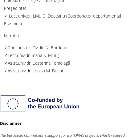
a candidaţilor:
Comisia de selecție
Președinte:
✓ Lect.univ.dr. Liviu D. Deceanu (Coordonator departamental
Erasmus)
Membri:
✓Conf.univ.dr. Ovidiu N. Bordean
✓Lect.univ.dr. Ioana S. Mihuț
✓Asist.univ.dr. Ecaterina Tomoiagă
✓Asist.univ.dr. Louisa M. Bucur
Disclaimer
The European Commission’s support for EUTOPIA’s projects, which received