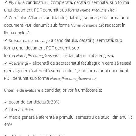
✓
a candidatului, completată, datată și semnată, sub forma
Fişa tip
unui document PDF denumit sub forma
;
Nume_Prenume_Fisa
✓
al candidatului, datat și semnat, sub forma unui
Curriculum Vitae
document PDF denumit sub forma
; redactat în
Nume_Prenume_CV
limba engleză
✓
a candidatului, datată și semnată, sub
Scrisoarea de motivaţie
forma unui document PDF denumit sub
forma
– redactată în limba engleză;
Nume_Prenume_Scrisoare
✓
– eliberată de secretariatul facultății din care să reiasă
Adeverinţă
media generală aferentă semestrului 1, sub forma unui document
PDF denumit sub forma
;
Nume_Prenume_Adeverinta
a candidaţilor vor fi următoarele:
Criteriile de evaluare
✓ dosar de candidatură: 30%
✓ interviu: 30%
✓ media generală aferentă a primului semestru de studii din anul 1:
40%