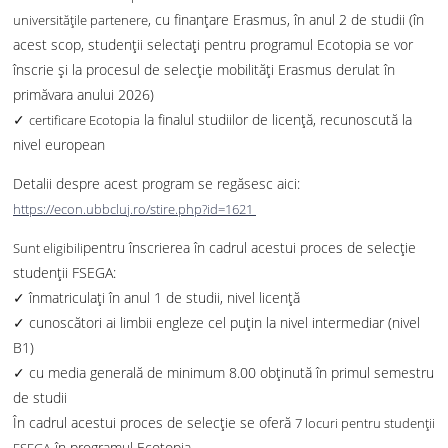
, cu finanțare Erasmus, în anul 2 de studii (în
universitățile partenere
acest scop, studenții selectați pentru programul Ecotopia se vor
înscrie și la procesul de selecție mobilități Erasmus derulat în
primăvara anului 2026)
✓
la finalul studiilor de licență, recunoscută la
certificare Ecotopia
nivel european
Detalii despre acest program se regăsesc aici:
https://econ.ubbcluj.ro/stire.php?id=1621
pentru înscrierea în cadrul acestui proces de selecție
Sunt eligibili
studenții FSEGA:
✓ înmatriculați în anul 1 de studii, nivel licență
✓ cunoscători ai limbii engleze cel puțin la nivel intermediar (nivel
B1)
✓ cu media generală de minimum 8.00 obținută în primul semestru
de studii
În cadrul acestui proces de selecție se oferă
7 locuri pentru studenții
în programul Ecotopia.