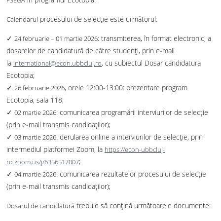
FSEGA
procesului de selecție este următorul:
Calendarul
✓
: transmiterea, în format electronic, a
24 februarie – 01 martie 2026
dosarelor de candidatură de către studenți, prin e-mail
la
, cu subiectul Dosar candidatura
international@econ.ubbcluj.ro
Ecotopia;
✓
, orele 12:00-13:00: prezentare program
26 februarie 2026
Ecotopia, sala 118;
✓
: comunicarea programării interviurilor de selecție
02 martie 2026
(prin e-mail transmis candidaților);
✓
: derularea online a interviurilor de selecție, prin
03 martie 2026
intermediul platformei Zoom, la
https://econ-ubbcluj-
;
ro.zoom.us/j/6356517007
✓
: comunicarea rezultatelor procesului de selecție
04 martie 2026
(prin e-mail transmis candidaților);
trebuie să conțină următoarele documente:
Dosarul de candidatură