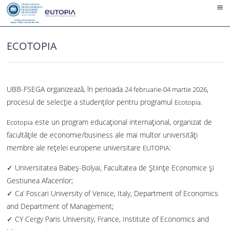
Skip
to
content
ECOTOPIA
UBB-FSEGA organizează, în perioada
,
24 februarie-04 martie 2026
procesul de selecţie a studenților pentru programul
.
Ecotopia
este un program educațional internațional, organizat de
Ecotopia
facultățile de economie/business ale mai multor universități
membre ale rețelei europene universitare
:
EUTOPIA
✓ Universitatea Babeș-Bolyai, Facultatea de Științe Economice și
Gestiunea Afacerilor;
✓ Ca’ Foscari University of Venice, Italy, Department of Economics
and Department of Management;
✓ CY Cergy Paris University, France, Institute of Economics and