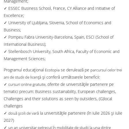
Management;
✓ ESSEC Business School, France, CY Alliance and Initiative of
Excellence;
✓ University of Ljubljana, Slovenia, School of Economics and
Business;
✓ Pompeu Fabra University-Barcelona, Spain, ESCI (School of
International Business);
✓ Stellenbosch University, South Africa, Faculty of Economic and
Management Sciences;
Programul educațional
se derulează pe
Ecotopia
parcursul celor trei
și conferă următoarele beneficii:
ani de studii de licență
✓
, oferite de universitățile partenere pe
cursuri online gratuite
tematici precum: Business sustainability, European challenges,
Challenges and their solutions as seen by outsiders, (G)local
challenges
✓
la universitățile partenere (în iulie 2026 și iulie
două școli de vară
2027)
✓
un an universitar petrecut în mobilitate de studii la una dintre