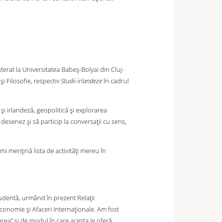
rat la Universitatea Babeș-Bolyai din Cluj-
 și Filosofie, respectiv
Studii irlandeze
în cadrul
și irlandeză, geopolitică și explorarea
să desenez și să particip la conversații cu sens,
mi mențină lista de activități mereu în
udentă, urmând în prezent Relații
Economie și Afaceri Internaționale. Am fost
rea” și de modul în care acesta le oferă