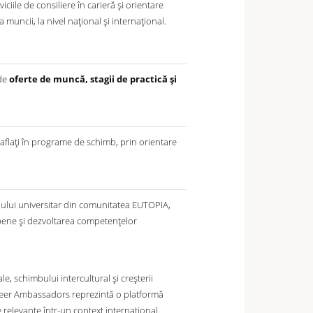
iile de consiliere în carieră și orientare
a muncii, la nivel național și internațional.
 de
oferte de muncă, stagii de practică și
u aflați în programe de schimb, prin orientare
alului universitar din comunitatea EUTOPIA,
opene și dezvoltarea competențelor
le, schimbului intercultural și creșterii
Career Ambassadors reprezintă o platformă
e relevante într-un context internațional.