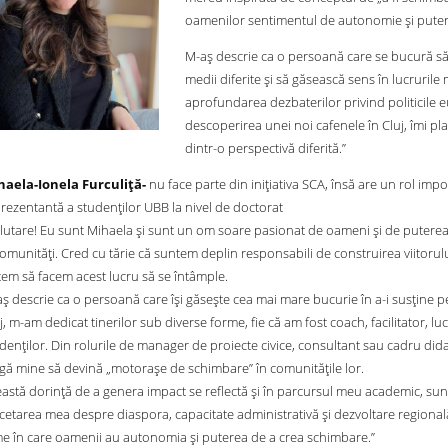
oamenilor sentimentul de autonomie și puter
M-aș descrie ca o persoană care se bucură să
medii diferite și să găsească sens în lucruril
aprofundarea dezbaterilor privind politicile 
descoperirea unei noi cafenele în Cluj, îmi pl
dintr-o perspectivă diferită.”
haela-Ionela Furculiță-
nu face parte din inițiativa SCA, însă are un rol impo
rezentantă a studenților UBB la nivel de doctorat
lutare! Eu sunt Mihaela și sunt un om soare pasionat de oameni și de puterea d
comunități. Cred cu tărie că suntem deplin responsabili de construirea viitorul
em să facem acest lucru să se întâmple.
ș descrie ca o persoană care își găsește cea mai mare bucurie în a-i susține pe c
j, m-am dedicat tinerilor sub diverse forme, fie că am fost coach, facilitator, l
denților. Din rolurile de manager de proiecte civice, consultant sau cadru dida
gă mine să devină „motorașe de schimbare” în comunitățile lor.
astă dorință de a genera impact se reflectă și în parcursul meu academic, su
cetarea mea despre diaspora, capacitate administrativă și dezvoltare regională 
e în care oamenii au autonomia și puterea de a crea schimbare.”