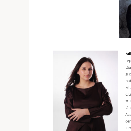
Mi
rep
„Sa
și 
put
M-a
Clu
stu
lân
Ace
cer
lum