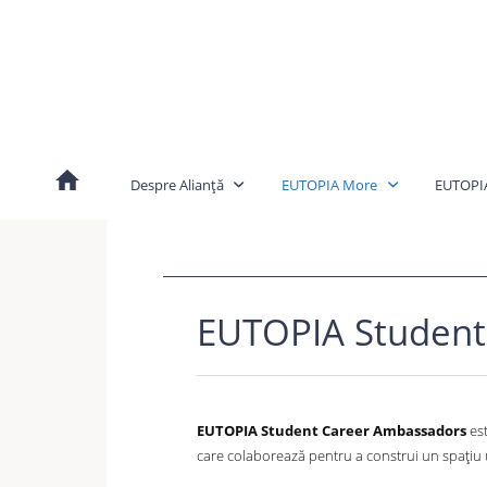
Skip
to
content
Despre Alianță
EUTOPIA More
EUTOPI
EUTOPIA Student
EUTOPIA Student Career Ambassadors
est
care colaborează pentru a construi un spațiu un