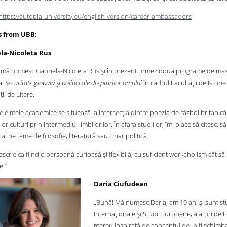
https://eutopia-university.eu/english-version/career-ambassadors
s from UBB:
la-Nicoleta Rus
 mă numesc Gabriela-Nicoleta Rus și în prezent urmez două programe de maste
a:
Securitate globală și politici ale drepturilor omului
în cadrul Facultății de Istorie
ții de Litere.
ele mele academice se situează la intersecția dintre poezia de război britanică 
elor culturi prin intermediul limbilor lor. În afara studiilor, îmi place să citesc, 
ial pe teme de filosofie, literatură sau chiar politică.
scrie ca fiind o persoană curioasă și flexibilă, cu suficient workaholism cât să-
e.”
Daria Ciufudean
„Bună! Mă numesc Daria, am 19 ani și sunt st
Internaționale și Studii Europene, alături de 
mereu inspirată de conceptul de „a fi schimba