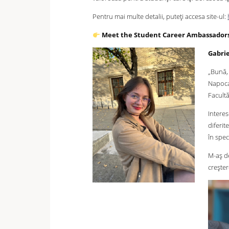
Pentru mai multe detalii, puteți accesa site-ul:
Meet the Student Career Ambassador
Gabrie
„Bună,
Napoc
Facultă
Interes
diferit
în spec
M-aș de
creșter