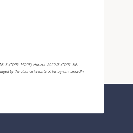
AB, EUTOPIA MORE),
Horizon 2020
(EUTOPIA SIF,
ged by the alliance (website, X, Instagram, LinkedIn,