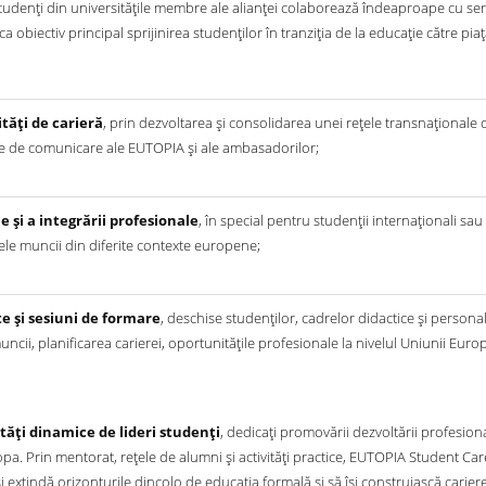
udenți din universitățile membre ale alianței colaborează îndeaproape cu servic
ca obiectiv principal sprijinirea studenților în tranziția de la educație către piaț
tăți de carieră
, prin dezvoltarea și consolidarea unei rețele transnaționale
le de comunicare ale EUTOPIA și ale ambasadorilor;
e și a integrării profesionale
, în special pentru studenții internaționali sa
țele muncii din diferite contexte europene;
e și sesiuni de formare
, deschise studenților, cadrelor didactice și person
cii, planificarea carierei, oportunitățile profesionale la nivelul Uniunii Eur
ăți dinamice de lideri studenți
, dedicați promovării dezvoltării profesiona
ropa. Prin mentorat, rețele de alumni și activități practice, EUTOPIA Student 
i extindă orizonturile dincolo de educația formală și să își construiască carier