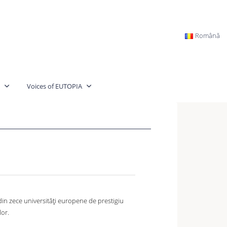
Română
Voices of EUTOPIA
din zece universități europene de prestigiu
lor.