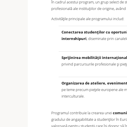
În cadrul acestui program, un grup select de st
profesională ale instituțiilor de origine, având 
Activitățile principale ale programului includ:
Conectarea studenților cu oportuni
internshipuri
, diseminate prin canale
Sprijinirea mobilității internațional
privind parcursurile profesionale și pie
Organizarea de ateliere, eveniment
pe teme precum piețele europene ale mun
interculturale.
Programul contribuie la crearea unei
comunit
gradului de angajabilitate a studenților în Eu
valoroasă pentru studenții care își doresc să îș