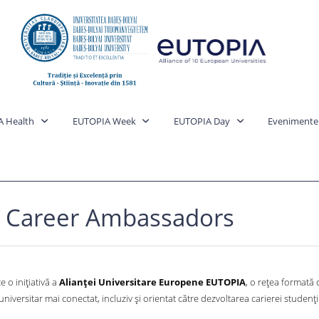
A Health
EUTOPIA Week
EUTOPIA Day
Evenimente
 Career Ambassadors
e o inițiativă a
Alianței Universitare Europene EUTOPIA
, o rețea formată 
iversitar mai conectat, incluziv și orientat către dezvoltarea carierei studenți