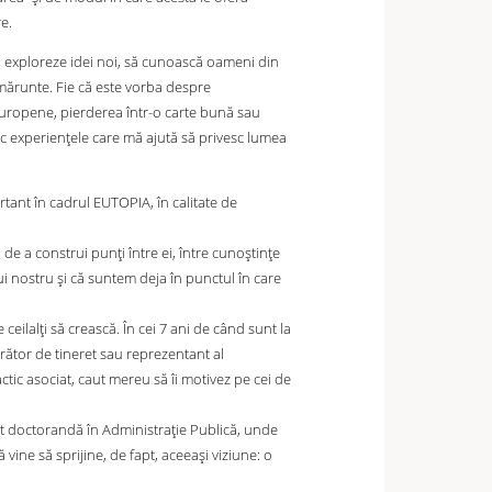
e.
 exploreze idei noi, să cunoască oameni din
e mărunte. Fie că este vorba despre
europene, pierderea într-o carte bună sau
ac experiențele care mă ajută să privesc lumea
rtant în cadrul EUTOPIA, în calitate de
e a construi punți între ei, între cunoștințe
ui nostru și că suntem deja în punctul în care
eilalți să crească. În cei 7 ani de când sunt la
ucrător de tineret sau reprezentant al
ctic asociat, caut mereu să îi motivez pe cei de
nt doctorandă în Administrație Publică, unde
vine să sprijine, de fapt, aceeași viziune: o