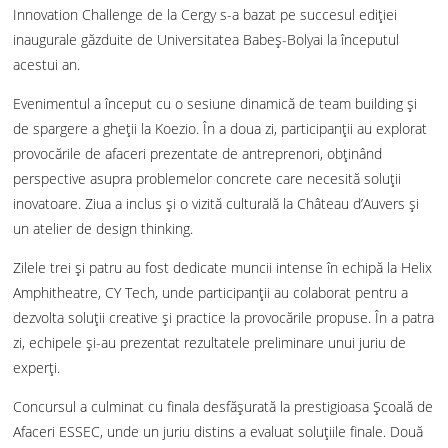
Innovation Challenge de la Cergy s-a bazat pe succesul ediției
inaugurale găzduite de Universitatea Babeș-Bolyai la începutul
acestui an.
Evenimentul a început cu o sesiune dinamică de team building și
de spargere a gheții la Koezio. În a doua zi, participanții au explorat
provocările de afaceri prezentate de antreprenori, obținând
perspective asupra problemelor concrete care necesită soluții
inovatoare. Ziua a inclus și o vizită culturală la Château d’Auvers și
un atelier de design thinking.
Zilele trei și patru au fost dedicate muncii intense în echipă la Helix
Amphitheatre, CY Tech, unde participanții au colaborat pentru a
dezvolta soluții creative și practice la provocările propuse. În a patra
zi, echipele și-au prezentat rezultatele preliminare unui juriu de
experți.
Concursul a culminat cu finala desfășurată la prestigioasa Școală de
Afaceri ESSEC, unde un juriu distins a evaluat soluțiile finale. Două