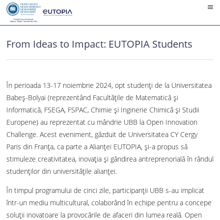
Skip
to
content
From Ideas to Impact: EUTOPIA Students
În perioada 13-17 noiembrie 2024, opt studenți de la Universitatea
Babeș-Bolyai (reprezentând Facultățile de Matematică și
Informatică, FSEGA, FSPAC, Chimie și Inginerie Chimică și Studii
Europene) au reprezentat cu mândrie UBB la Open Innovation
Challenge. Acest eveniment, găzduit de Universitatea CY Cergy
Paris din Franța, ca parte a Alianței EUTOPIA, și-a propus să
stimuleze creativitatea, inovația și gândirea antreprenorială în rândul
studenților din universitățile alianței.
În timpul programului de cinci zile, participanții UBB s-au implicat
într-un mediu multicultural, colaborând în echipe pentru a concepe
soluții inovatoare la provocările de afaceri din lumea reală. Open