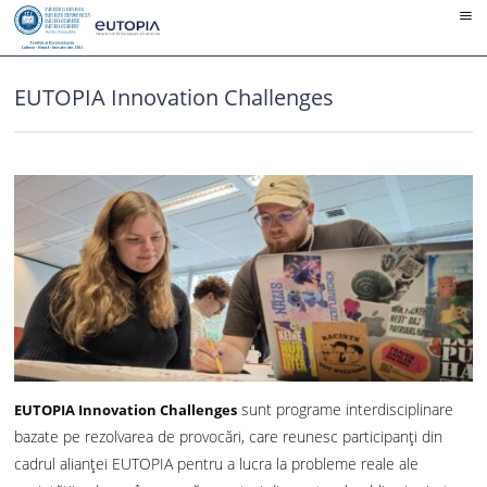
Skip
to
content
EUTOPIA Innovation Challenges
sunt programe interdisciplinare
EUTOPIA Innovation Challenges
bazate pe rezolvarea de provocări, care reunesc participanți din
cadrul alianței EUTOPIA pentru a lucra la probleme reale ale