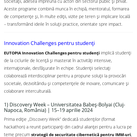
societății, adesea împreună cu actori din sectorul public și privat.
Aceste programe combină munca în echipă, mentoratul, formarea
de competențe și, în multe ediții, vizite pe teren și implicare locală
– transformând ideile în soluții practice, orientate spre impact.
Innovation Challenges pentru studenți
implică studenți
EUTOPIA Innovation Challenges pentru studenți
de la ciclurile de licență și masterat în activități intensive,
internaționale, desfășurate în echipe. Studenții selectați
colaborează interdisciplinar pentru a propune soluții la provocări
societale, dezvoltându-și competențele de inovare, comunicare și
colaborare interculturală.
1) Discovery Week – Universitatea Babeș-Bolyai (Cluj-
Napoca, România) | 15–19 aprilie 2024
Prima ediție „Discovery Week” dedicată studenților (format
hackathon) a reunit participanți din cadrul alianței pentru a lucra pe
teme precum
,
strategii de securitate cibernetică pentru IMM-uri