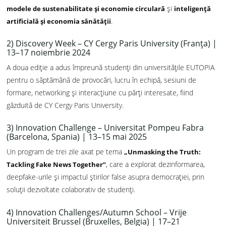
și
modele de sustenabilitate și economie circulară
inteligență
.
artificială și economia sănătății
2) Discovery Week – CY Cergy Paris University (Franța) |
13–17 noiembrie 2024
A doua ediție a adus împreună studenți din universitățile EUTOPIA
pentru o săptămână de provocări, lucru în echipă, sesiuni de
formare, networking și interacțiune cu părți interesate, fiind
găzduită de CY Cergy Paris University.
3) Innovation Challenge – Universitat Pompeu Fabra
(Barcelona, Spania) | 13–15 mai 2025
Un program de trei zile axat pe tema
„Unmasking the Truth:
, care a explorat dezinformarea,
Tackling Fake News Together”
deepfake-urile și impactul știrilor false asupra democrației, prin
soluții dezvoltate colaborativ de studenți.
4) Innovation Challenges/Autumn School – Vrije
Universiteit Brussel (Bruxelles, Belgia) | 17–21