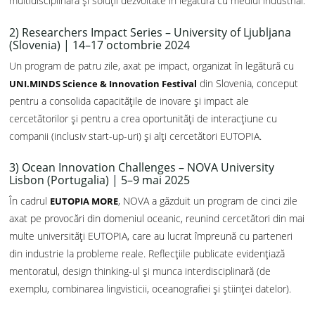
multidisciplinară și soluții dezvoltate în legătură cu mediul industrial.
2) Researchers Impact Series – University of Ljubljana
(Slovenia) | 14–17 octombrie 2024
Un program de patru zile, axat pe impact, organizat în legătură cu
din Slovenia, conceput
UNI.MINDS Science & Innovation Festival
pentru a consolida capacitățile de inovare și impact ale
cercetătorilor și pentru a crea oportunități de interacțiune cu
companii (inclusiv start-up-uri) și alți cercetători EUTOPIA.
3) Ocean Innovation Challenges – NOVA University
Lisbon (Portugalia) | 5–9 mai 2025
În cadrul
, NOVA a găzduit un program de cinci zile
EUTOPIA MORE
axat pe provocări din domeniul oceanic, reunind cercetători din mai
multe universități EUTOPIA, care au lucrat împreună cu parteneri
din industrie la probleme reale. Reflecțiile publicate evidențiază
mentoratul, design thinking-ul și munca interdisciplinară (de
exemplu, combinarea lingvisticii, oceanografiei și științei datelor).