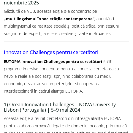
noiembrie 2025
Găzduită de VUB, această ediție s-a concentrat pe
, abordând
„multilingvismul în societățile contemporane”
multilingvismul ca realitate socială și politică trăită, prin sesiuni
susținute de experți, ateliere creative și vizite în Bruxelles.
Innovation Challenges pentru cercetători
sunt
EUTOPIA Innovation Challenges pentru cercetători
programe imersive concepute pentru a conecta cercetarea cu
nevoile reale ale societății, sprijinind colaborarea cu mediul
economic, dezvoltarea competențelor și cooperarea
interdisciplinară în cadrul alianței EUTOPIA.
1) Ocean Innovation Challenges – NOVA University
Lisbon (Portugalia) | 5–9 mai 2024
Această ediție a reunit cercetători din întreaga alianță EUTOPIA
pentru a aborda provocări legate de domeniul oceanic, prin muncă