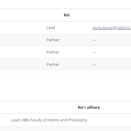
Rol
Lead
laura.diosan@ubbcluj
Partner
—
Partner
—
Partner
—
Rol / afiliere
Lead; UBB, Faculty of History and Philosophy