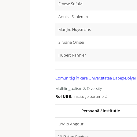
Emese Sofalvi
Annika Schlemm
Marijke Huysmans
Silviana Onisei
Hubert Rahnier
Comunități în care Universitatea Babeș-Bolyai
Multilingualism & Diversity
Rol UBB:
instituție parteneră
Persoană / instituție
UW Jo Angouri
VUB Ann Peeters