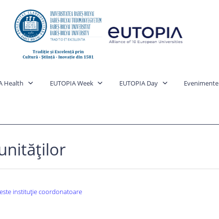
A Health
EUTOPIA Week
EUTOPIA Day
Evenimente
nităților
 este instituție coordonatoare