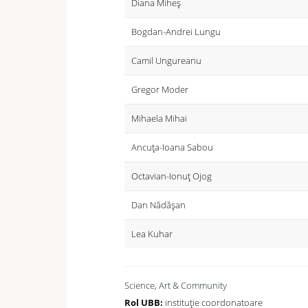
Diana Miheș
Bogdan-Andrei Lungu
Camil Ungureanu
Gregor Moder
Mihaela Mihai
Ancuța-Ioana Sabou
Octavian-Ionuț Ojog
Dan Nădășan
Lea Kuhar
Science, Art & Community
Rol UBB:
instituție coordonatoare