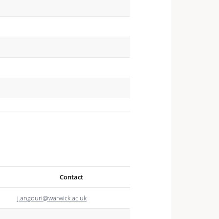
Contact
j.angouri@warwick.ac.uk
—