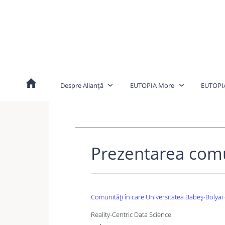
Skip
to
content
Despre Alianță
EUTOPIA More
EUTOPI
Prezentarea comu
Comunități în care Universitatea Babeș-Bolyai
Reality-Centric Data Science