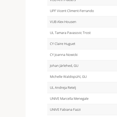
UPF Vicent Climent-Ferrando
VUB Alex Housen
UL Tamara Pavasovic Trost
CY Claire Huguet
CY Joanna Nowicki
Johan Järlehed, GU
Michelle Waldispühl, GU
UL Andreja Retelj
UNIVE Marcella Menegale
UNIVE Fabiana Fazzi