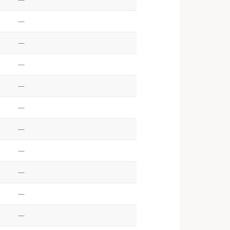
—
—
—
—
—
—
—
—
—
—