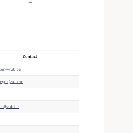
—
Contact
esen@vub.be
uegra@vub.be
ens@vub.be