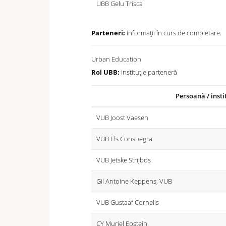
UBB Gelu Trisca
Parteneri:
informații în curs de completare.
Urban Education
Rol UBB:
instituție parteneră
Persoană / insti
VUB Joost Vaesen
VUB Els Consuegra
VUB Jetske Strijbos
Gil Antoine Keppens, VUB
VUB Gustaaf Cornelis
CY Muriel Epstein