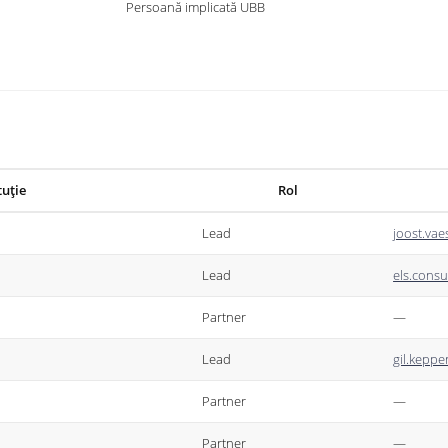
Persoană implicată UBB
tuție
Rol
Lead
joost.va
Lead
els.cons
Partner
—
Lead
gil.kepp
Partner
—
Partner
—