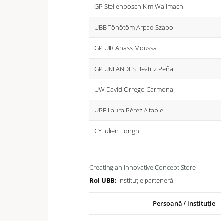
GP Stellenbosch Kim Wallmach
UBB Töhötöm Arpad Szabo
GP UIR Anass Moussa
GP UNI ANDES Beatriz Peña
UW David Orrego-Carmona
UPF Laura Pérez Altable
CY Julien Longhi
Creating an Innovative Concept Store
Rol UBB:
instituție parteneră
Persoană / instituție